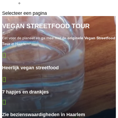
Selecteer een pagina
VEGAN STREETFOOD TOUR
Eet voor de planeet en ga mee met de
originele Vegan Streetfood
Tour
in Haarlem!

Heerlijk vegan streetfood

7 hapjes en drankjes

Zie bezienswaardigheden in Haarlem